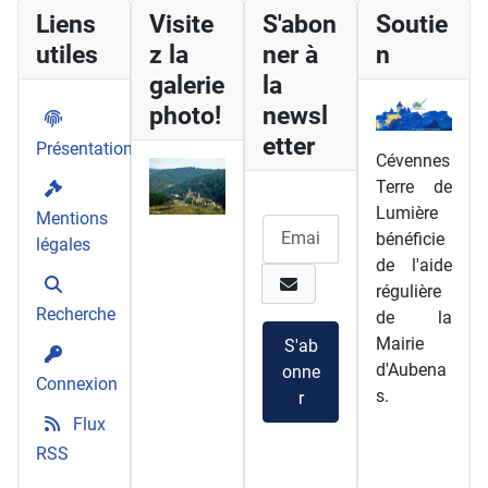
Liens
Visite
S'abon
Soutie
utiles
z la
ner à
n
galerie
la
photo!
newsl
etter
Présentation
Cévennes
Terre de
Lumière
Mentions
bénéficie
légales
de l'aide
régulière
Recherche
de la
Mairie
S'ab
d'Aubena
onne
Connexion
s.
r
Flux
RSS