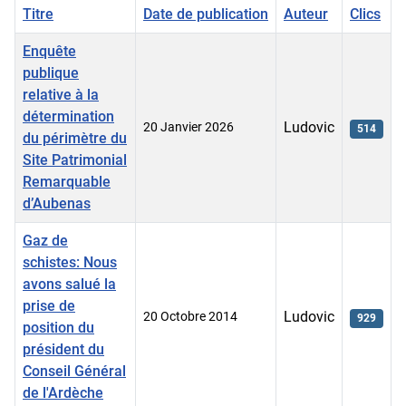
Titre
Date de publication
Auteur
Clics
Enquête
publique
relative à la
détermination
Ludovic
20 Janvier 2026
514
du périmètre du
Site Patrimonial
Remarquable
d’Aubenas
Gaz de
schistes: Nous
avons salué la
prise de
Ludovic
20 Octobre 2014
929
position du
président du
Conseil Général
de l'Ardèche