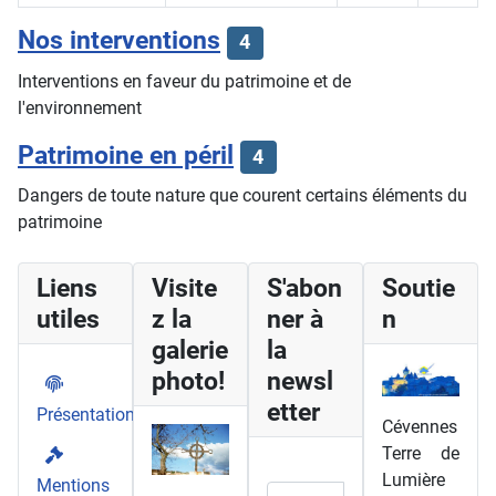
Articles
Nos interventions
4
Interventions en faveur du patrimoine et de
l'environnement
Patrimoine en péril
4
Dangers de toute nature que courent certains éléments du
patrimoine
Liens
Visite
S'abon
Soutie
utiles
z la
ner à
n
galerie
la
photo!
newsl
etter
Présentation
Cévennes
Terre de
Lumière
Mentions