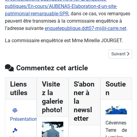
publiques/En-cours/AUBENAS-Elaboration-d-un-site-
patrimonial-remarquable-SPR
, dans ce cas, vos remarques
peuvent être transmises à la commissaire enquêtrice à
l’adresse suivante
enquetepublique.ddt07-mj@i-carre.net
.
La commissaire enquêtrice est Mme Mireille JOURGET.
Article suivan
Suivant
Commentez cet article
Liens
Visite
S'abon
Soutie
utiles
z la
ner à
n
galerie
la
photo!
newsl
etter
Présentation
Cévennes
Terre de