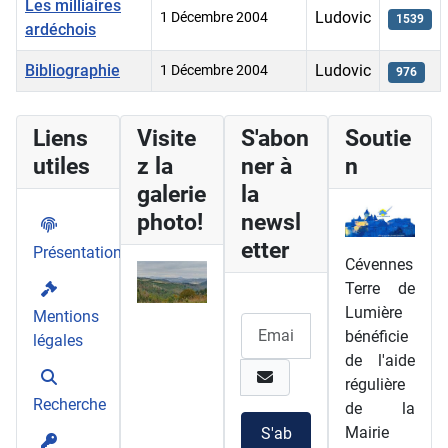
Les milliaires
Ludovic
1 Décembre 2004
1539
ardéchois
Bibliographie
Ludovic
1 Décembre 2004
976
Articles
Liens
Visite
S'abon
Soutie
utiles
z la
ner à
n
galerie
la
photo!
newsl
etter
Présentation
Cévennes
Terre de
Lumière
Mentions
bénéficie
légales
de l'aide
régulière
Recherche
de la
Mairie
S'ab