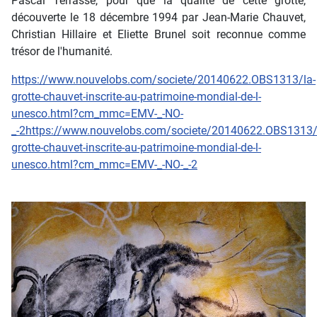
Pascal Terrasse, pour que la qualité de cette grotte,
découverte le 18 décembre 1994 par Jean-Marie Chauvet,
Christian Hillaire et Eliette Brunel soit reconnue comme
trésor de l'humanité.
https://www.nouvelobs.com/societe/20140622.OBS1313/la-
grotte-chauvet-inscrite-au-patrimoine-mondial-de-l-
unesco.html?cm_mmc=EMV-_-NO-
_-2https://www.nouvelobs.com/societe/20140622.OBS1313/
grotte-chauvet-inscrite-au-patrimoine-mondial-de-l-
unesco.html?cm_mmc=EMV-_-NO-_-2