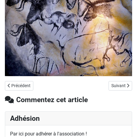
Article précédent : Dim. 12 Oct. - Assemblée générale au Château de
Article suiva
Précédent
Suivant
Commentez cet article
Adhésion
Par ici pour adhérer à l'association !