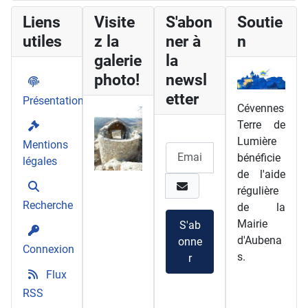
Liens
Visite
S'abon
Soutie
utiles
z la
ner à
n
galerie
la
photo!
newsl
etter
Présentation
Cévennes
Terre de
Lumière
Mentions
bénéficie
légales
de l'aide
régulière
Recherche
de la
Mairie
S'ab
d'Aubena
onne
Connexion
s.
r
Flux
RSS