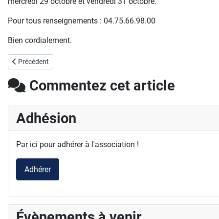
mercredi 29 octobre et vendredi 31 octobre.
Pour tous renseignements : 04.75.66.98.00
Bien cordialement.
Article précédent : SOS : Hautsegur a besoin de vous !
Précédent
Commentez cet article
Adhésion
Par ici pour adhérer à l'association !
Adhérer
Évènements à venir