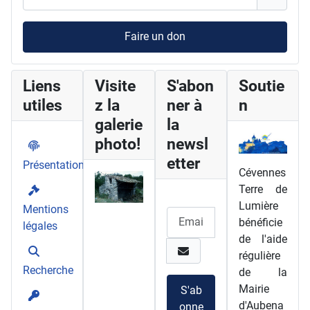
Faire un don
Liens
Visite
S'abon
Soutie
utiles
z la
ner à
n
galerie
la
photo!
newsl
etter
Présentation
Cévennes
Terre de
Lumière
Mentions
bénéficie
légales
de l'aide
régulière
Recherche
de la
Mairie
S'ab
d'Aubena
onne