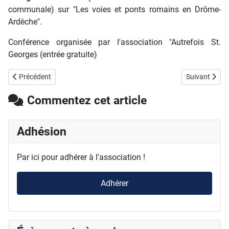
communale) sur "Les voies et ponts romains en Drôme-
Ardèche".
Conférence organisée par l'association "Autrefois St.
Georges (entrée gratuite)
Article précédent : "Planète Ardéchoise" relie notre appel sur le mass
Article suivan
Précédent
Suivant
Commentez cet article
Adhésion
Par ici pour adhérer à l'association !
Adhérer