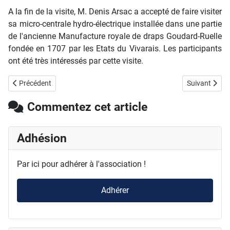
A la fin de la visite, M. Denis Arsac a accepté de faire visiter
sa micro-centrale hydro-électrique installée dans une partie
de l'ancienne Manufacture royale de draps Goudard-Ruelle
fondée en 1707 par les Etats du Vivarais. Les participants
ont été très intéressés par cette visite.
Article précédent : Prochaine activité : sam. 3 juin - visite de la mai
Article suivan
Précédent
Suivant
Commentez cet article
Adhésion
Par ici pour adhérer à l'association !
Adhérer