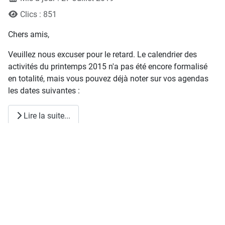
Clics : 851
Chers amis,
Veuillez nous excuser pour le retard. Le calendrier des
activités du printemps 2015 n'a pas été encore formalisé
en totalité, mais vous pouvez déjà noter sur vos agendas
les dates suivantes :
Lire la suite...
Etablissement du calendrier 2015
Détails
Écrit par :
Ludovic
Mis à jour : 23 Juillet 2019
Clics : 842
Chers amis,