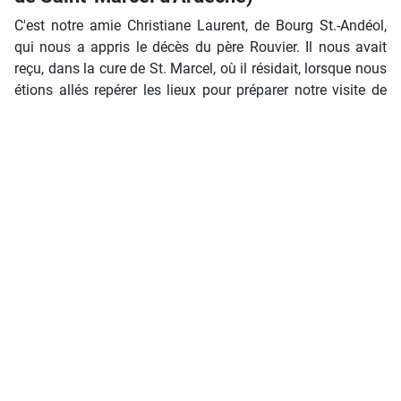
C'est notre amie Christiane Laurent, de Bourg St.-Andéol,
qui nous a appris le décès du père Rouvier. Il nous avait
reçu, dans la cure de St. Marcel, où il résidait, lorsque nous
étions allés repérer les lieux pour préparer notre visite de
Saint-Marcel.
Lire la suite...
Marie-Madeleine ALBESSARD
Détails
Écrit par :
Ludovic
Mis à jour : 11 Août 2019
Clics : 815
Madame Marie-Madeleine Albessard
C'est avec une grande tristesse que nous avons appris, par
un courrier de son fils Nicolas PESQUES, en mars 2009 le