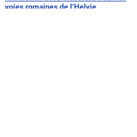
voies romaines de l’Helvie
Détails
Écrit par :
Ludovic
Mis à jour : 28 Novembre 2023
Clics : 1242
La conférence sur les voies romaines de l’Helvie prévue le 2
décembre 2023 à VAGNAS est annulée.