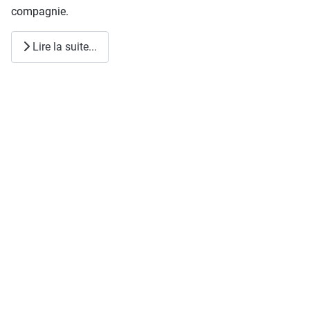
compagnie.
Lire la suite...
CTL Trimestriel n°3/2003
Détails
Écrit par :
Ludovic
Mis à jour : 27 Juillet 2019
Clics : 674
Commander
SOMMAIRE
p. 1: Éditorial
p. 2-9 : Nécropole du monastier à Vagnas