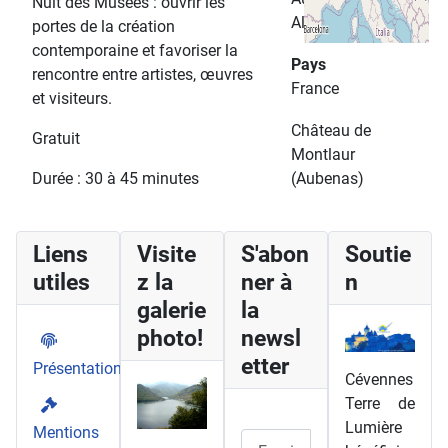
Nuit des Musées : ouvrir les
Alpes
portes de la création
contemporaine et favoriser la
Pays
rencontre entre artistes, œuvres
France
et visiteurs.
Château de
Gratuit
Montlaur
Durée : 30 à 45 minutes
(Aubenas)
Liens
Visite
S'abon
Soutie
utiles
z la
ner à
n
galerie
la
photo!
newsl
etter
Présentation
Cévennes
Terre de
Lumière
Mentions