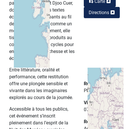
Carte
par Laetitia Sadak et Djoo Cuer,
donne à entendre les textes
Directions
écrits par les participants au fil
des ateliers. Pensée comme un
moment d’aboutissement, elle
tisse les fragments produits au
cours des différents cycles pour
en révéler toute la richesse et les
échos.
Entre littérature, oralité et
performance, cette restitution
offre une plongée sensible et
Rue
vivante dans les imaginaires
Place Parmentier
explorés au cours de la journée.
Ville
Accessible à tous les publics,
07200 Aubenas
cet événement s’inscrit
Région
pleinement dans l’esprit de la
Auvergne-Rhône-