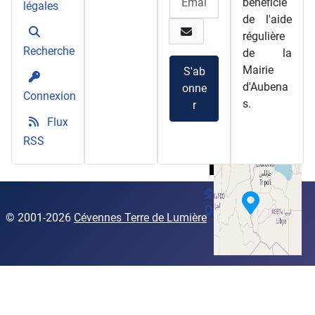
bénéficie
légales
de l'aide
régulière
Recherche
de la
Mairie
S'ab
d'Aubena
onne
Connexion
s.
r
Flux
RSS
+
−
©
OpenStreetMap
© 2001
-2026
Cévennes Terre de Lumière