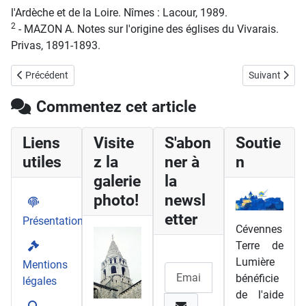
l'Ardèche et de la Loire. Nîmes : Lacour, 1989.
2
- MAZON A. Notes sur l'origine des églises du Vivarais.
Privas, 1891-1893.
Article précédent : Oppidum de Jastres
Article suiva
Précédent
Suivant
Commentez cet article
Liens
Visite
S'abon
Soutie
utiles
z la
ner à
n
galerie
la
photo!
newsl
etter
Présentation
Cévennes
Terre de
Lumière
Mentions
bénéficie
légales
de l'aide