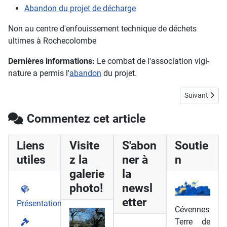
Abandon du projet de décharge
Non au centre d'enfouissement technique de déchets
ultimes à Rochecolombe
Dernières informations:
Le combat de l'association vigi-
nature a permis l'
abandon
du projet.
Article suiva
Suivant
Commentez cet article
Liens
Visite
S'abon
Soutie
utiles
z la
ner à
n
galerie
la
photo!
newsl
etter
Présentation
Cévennes
Terre de