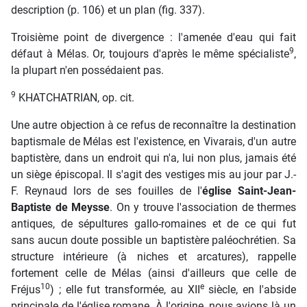
description (p. 106) et un plan (fig. 337).
Troisième point de divergence : l'amenée d'eau qui fait
9
défaut à Mélas. Or, toujours d'après le même spécialiste
,
la plupart n'en possédaient pas.
9
KHATCHATRIAN, op. cit.
Une autre objection à ce refus de reconnaître la destination
baptismale de Mélas est l'existence, en Vivarais, d'un autre
baptistère, dans un endroit qui n'a, lui non plus, jamais été
un siège épiscopal. Il s'agit des vestiges mis au jour par J.-
F. Reynaud lors de ses fouilles de l'
église Saint-Jean-
Baptiste de Meysse
. On y trouve l'association de thermes
antiques, de sépultures gallo-romaines et de ce qui fut
sans aucun doute possible un baptistère paléochrétien. Sa
structure intérieure (à niches et arcatures), rappelle
fortement celle de Mélas (ainsi d'ailleurs que celle de
10
e
Fréjus
) ; elle fut transformée, au XII
siècle, en l'abside
principale de l'église romane. À l'origine, nous avions là un