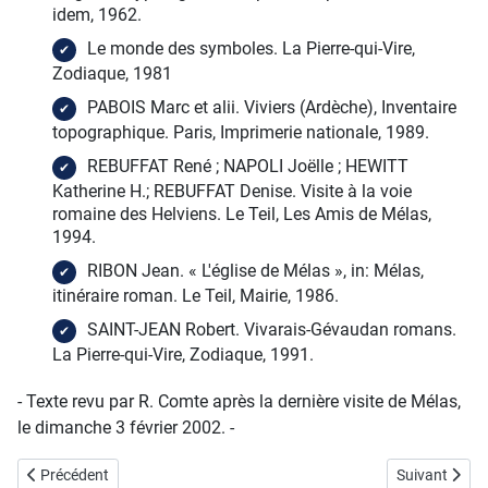
idem, 1962.
Le monde des symboles. La Pierre-qui-Vire,
Zodiaque, 1981
PABOIS Marc et alii. Viviers (Ardèche), Inventaire
topographique. Paris, Imprimerie nationale, 1989.
REBUFFAT René ; NAPOLI Joëlle ; HEWITT
Katherine H.; REBUFFAT Denise. Visite à la voie
romaine des Helviens. Le Teil, Les Amis de Mélas,
1994.
RIBON Jean. « L'église de Mélas », in: Mélas,
itinéraire roman. Le Teil, Mairie, 1986.
SAINT-JEAN Robert. Vivarais-Gévaudan romans.
La Pierre-qui-Vire, Zodiaque, 1991.
- Texte revu par R. Comte après la dernière visite de Mélas,
le dimanche 3 février 2002. -
Article précédent : Salavas: le château, le village médiéval, les églises
Article suiva
Précédent
Suivant