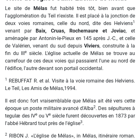
Le site de
Mélas
fut habité très tôt, bien avant que
l'agglomération du Teil n'existe. Il est placé à la jonction de
1
deux voies romaines, celle du nord, dite des Helviens
venant par
Baix, Cruas, Rochemaure et Joviac
, et
aménagée par Antonin-le-Pieux en 145 après J.-C., et celle
de Valérien, venant du sud depuis
Viviers
, construite à la
e
fin du III
siècle. L'église actuelle de Mélas se trouve au
carrefour de ces deux voies qui passaient l'une au nord de
l'édifice, l'autre devant son portail occidental.
1
REBUFFAT R. et al. Visite à la voie romaine des Helviens.
Le Teil, Les Amis de Mélas,1994.
Il est donc fort vraisemblable que Mélas ait été vers cette
2
époque un poste militaire avancé d'Alba
. Des sépultures à
e
e
tegulæ des IV
ou V
siècle furent découvertes en 1873 par
3
l'abbé Hébrard tout près de l'église
.
2
RIBON J. «L'église de Mélas», in Mélas, itinéraire roman.