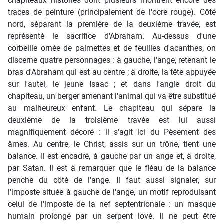
chapiteaux historiés dont plusieurs montrent encore des
traces de peinture (principalement de l'ocre rouge). Côté
nord, séparant la première de la deuxième travée, est
représenté le sacrifice d'Abraham. Au-dessus d'une
corbeille ornée de palmettes et de feuilles d'acanthes, on
discerne quatre personnages : à gauche, l'ange, retenant le
bras d'Abraham qui est au centre ; à droite, la tête appuyée
sur l'autel, le jeune Isaac ; et dans l'angle droit du
chapiteau, un berger amenant l'animal qui va être substitué
au malheureux enfant. Le chapiteau qui sépare la
deuxième de la troisième travée est lui aussi
magnifiquement décoré : il s'agit ici du Pèsement des
âmes. Au centre, le Christ, assis sur un trône, tient une
balance. Il est encadré, à gauche par un ange et, à droite,
par Satan. Il est à remarquer que le fléau de la balance
penche du côté de l'ange. Il faut aussi signaler, sur
l'imposte située à gauche de l'ange, un motif reproduisant
celui de l'imposte de la nef septentrionale : un masque
humain prolongé par un serpent lové. Il ne peut être