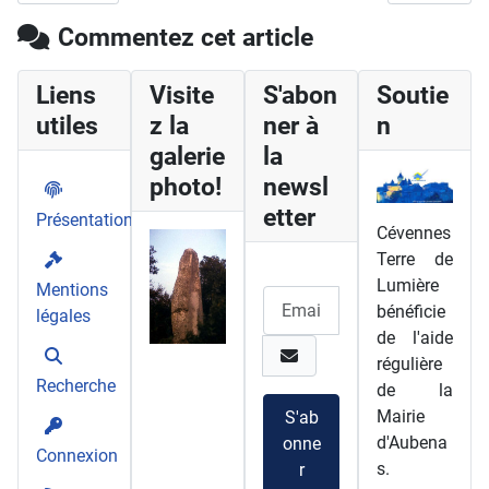
Commentez cet article
Liens
Visite
S'abon
Soutie
utiles
z la
ner à
n
galerie
la
photo!
newsl
etter
Présentation
Cévennes
Terre de
Lumière
Mentions
bénéficie
légales
de l'aide
régulière
Recherche
de la
Mairie
S'ab
d'Aubena
onne
Connexion
s.
r