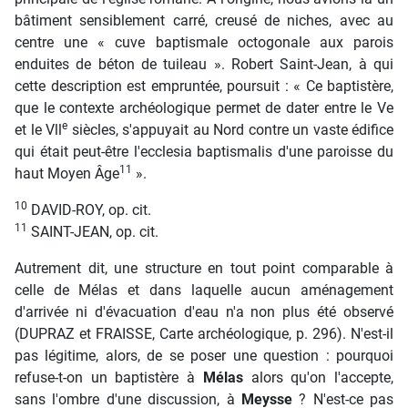
bâtiment sensiblement carré, creusé de niches, avec au
centre une « cuve baptismale octogonale aux parois
enduites de béton de tuileau ». Robert Saint-Jean, à qui
cette description est empruntée, poursuit : « Ce baptistère,
que le contexte archéologique permet de dater entre le Ve
e
et le Vll
siècles, s'appuyait au Nord contre un vaste édifice
qui était peut-être l'ecclesia baptismalis d'une paroisse du
11
haut Moyen Âge
».
10
DAVID-ROY, op. cit.
11
SAINT-JEAN, op. cit.
Autrement dit, une structure en tout point comparable à
celle de Mélas et dans laquelle aucun aménagement
d'arrivée ni d'évacuation d'eau n'a non plus été observé
(DUPRAZ et FRAISSE, Carte archéologique, p. 296). N'est-il
pas légitime, alors, de se poser une question : pourquoi
refuse-t-on un baptistère à
Mélas
alors qu'on l'accepte,
sans l'ombre d'une discussion, à
Meysse
? N'est-ce pas