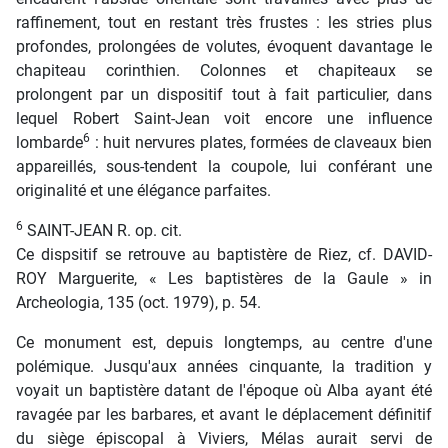
raffinement, tout en restant très frustes : les stries plus
profondes, prolongées de volutes, évoquent davantage le
chapiteau corinthien. Colonnes et chapiteaux se
prolongent par un dispositif tout à fait particulier, dans
lequel Robert Saint-Jean voit encore une influence
6
lombarde
: huit nervures plates, formées de claveaux bien
appareillés, sous-tendent la coupole, lui conférant une
originalité et une élégance parfaites.
6
SAINT-JEAN R. op. cit.
Ce dispsitif se retrouve au baptistère de Riez, cf. DAVID-
ROY Marguerite, « Les baptistères de la Gaule » in
Archeologia, 135 (oct. 1979), p. 54.
Ce monument est, depuis longtemps, au centre d'une
polémique. Jusqu'aux années cinquante, la tradition y
voyait un baptistère datant de l'époque où Alba ayant été
ravagée par les barbares, et avant le déplacement définitif
du siège épiscopal à Viviers, Mélas aurait servi de