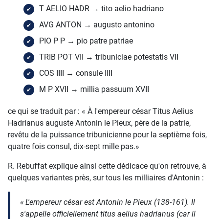
T AELIO HADR → tito aelio hadriano
AVG ANTON → augusto antonino
PIO P P → pio patre patriae
TRIB POT VII → tribuniciae potestatis VII
COS IIII → consule IIII
M P XVII → millia passuum XVII
ce qui se traduit par : « À l'empereur césar Titus Aelius
Hadrianus auguste Antonin le Pieux, père de la patrie,
revêtu de la puissance tribunicienne pour la septième fois,
quatre fois consul, dix-sept mille pas.»
R. Rebuffat explique ainsi cette dédicace qu'on retrouve, à
quelques variantes près, sur tous les milliaires d'Antonin :
« L'empereur césar est Antonin le Pieux (138-161). Il
s'appelle officiellement titus aelius hadrianus (car il