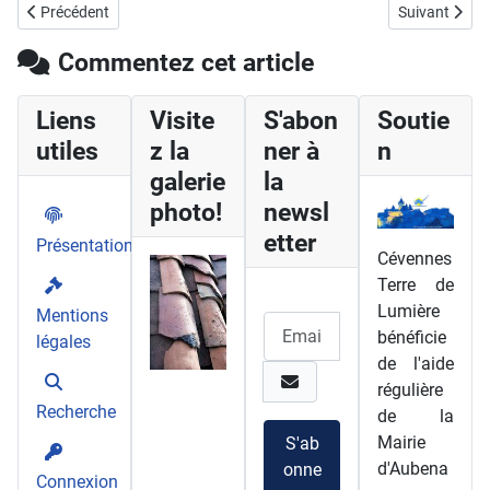
Article précédent : Caractéristiques des voies romaines
Article suivan
Précédent
Suivant
Commentez cet article
Liens
Visite
S'abon
Soutie
utiles
z la
ner à
n
galerie
la
photo!
newsl
etter
Présentation
Cévennes
Terre de
Lumière
Mentions
bénéficie
légales
de l'aide
régulière
Recherche
de la
Mairie
S'ab
d'Aubena
onne
Connexion